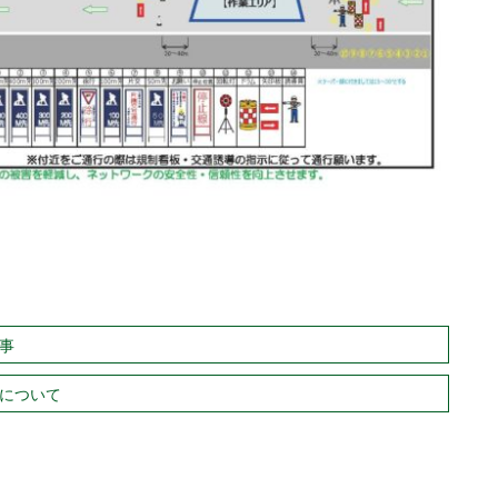
事
事について