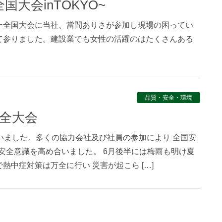
大会inTOKYO~
セミナー全国大会に当社、當間ありさが参加し現場の困ってい
て参りました。建設業でも女性の活躍のはたくさんある
品質・安全・環境
安全大会
いました。多くの協力会社及び社員の参加により 全国安
先立ち安全意識を高め合いました。 6月後半には梅雨も明け夏
熱中症対策は万全に行い 災害が起こら […]